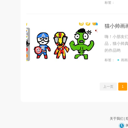
标签：
猫小帅画
嗨！小朋友
品，猫小帅
的作品哟
标签：
画画
上一页
1
关于我们
|
闽