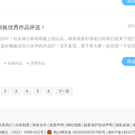
阅
[201
画板优秀作品评选！
们好吖！自从猫小帅画画板上线以后，就有很多好朋友们给我们发来了他
真是好佩服这些小伙伴的作品吖！话不多说，接下来大家一起欣赏一下这
阅
绘画作品
优秀作品
2
3
4
5
6
下一页
联系我们
|
自审制度
|
商务合作
|
免责声明
|
网站地图
|
版权保护投诉声明
|
隐私政策
|
网文〔2022〕0569-022号
|
闽公网安备 35020302035760号
|
闽ICP备180227