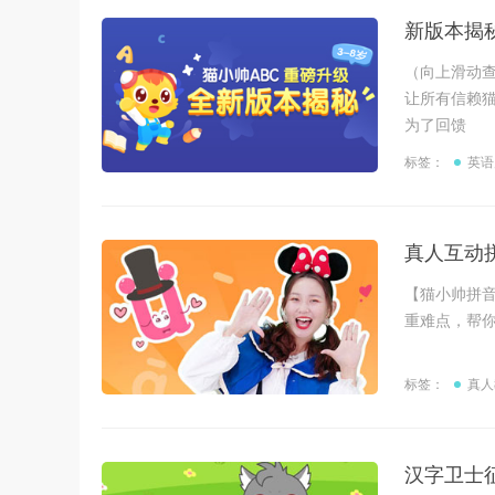
新版本揭
（向上滑动查
让所有信赖猫
为了回馈
标签：
英语
真人互动
【猫小帅拼
重难点，帮你
标签：
真人
汉字卫士