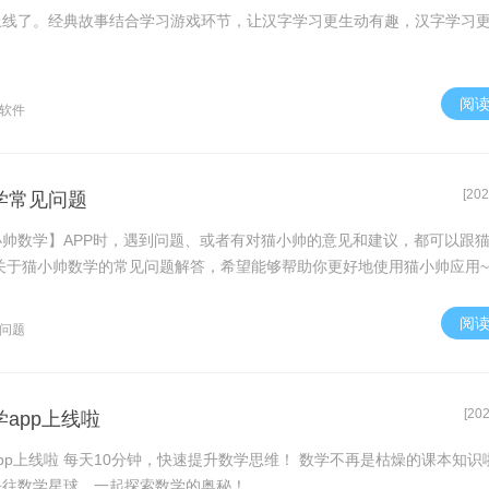
上线了。经典故事结合学习游戏环节，让汉字学习更生动有趣，汉字学习
阅
软件
[202
学常见问题
帅数学】APP时，遇到问题、或者有对猫小帅的意见和建议，都可以跟
关于猫小帅数学的常见问题解答，希望能够帮助你更好地使用猫小帅应用~
阅
问题
[202
app上线啦
pp上线啦 每天10分钟，快速提升数学思维！ 数学不再是枯燥的课本知识
去往数学星球，一起探索数学的奥秘！