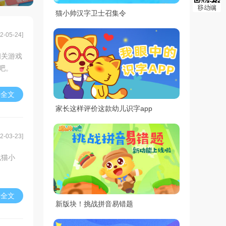
猫小帅汉字卫士召集令
2-05-24]
闯关游戏
吧。
读全文
家长这样评价这款幼儿识字app
2-03-23]
载猫小
读全文
新版块！挑战拼音易错题