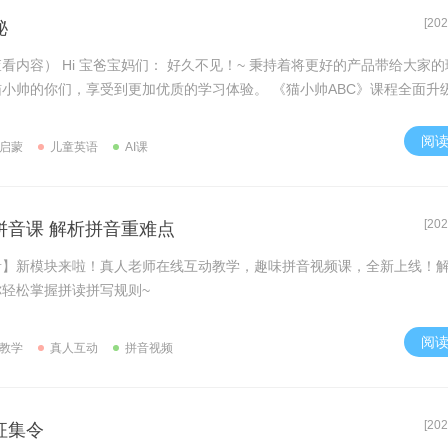
[202
秘
看内容） Hi 宝爸宝妈们： 好久不见！~ 秉持着将更好的产品带给大家
小帅的你们，享受到更加优质的学习体验。 《猫小帅ABC》课程全面升
阅
启蒙
儿童英语
AI课
[202
拼音课 解析拼音重难点
音】新模块来啦！真人老师在线互动教学，趣味拼音视频课，全新上线！
轻松掌握拼读拼写规则~
阅
教学
真人互动
拼音视频
[202
征集令