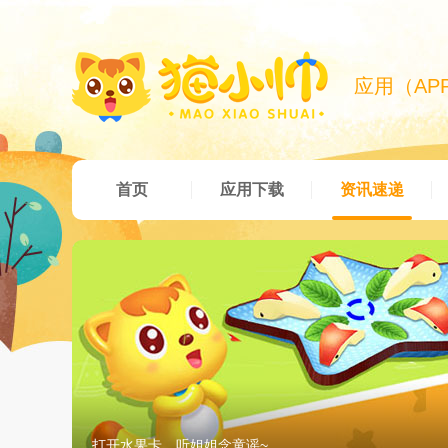
应用（AP
首页
应用下载
资讯速递
打开水果卡，听姐姐念童谣~