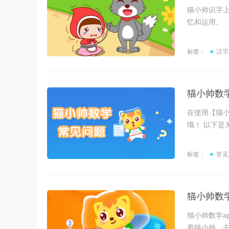
猫小帅识字
忆和运用。
标签：
汉字
猫小帅数
在使用【猫小
哦！ 以下是
标签：
常见
猫小帅数学
猫小帅数学a
着猫小帅，