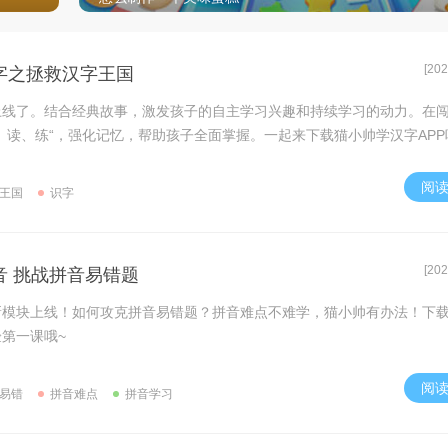
[202
字之拯救汉字王国
上线了。结合经典故事，激发孩子的自主学习兴趣和持续学习的动力。在
、读、练“，强化记忆，帮助孩子全面掌握。一起来下载猫小帅学汉字APP
阅
王国
识字
[202
音 挑战拼音易错题
新模块上线！如何攻克拼音易错题？拼音难点不难学，猫小帅有办法！下
第一课哦~
阅
易错
拼音难点
拼音学习