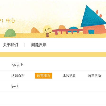
P）中心
关于我们
问题反馈
7岁以上
认知百科
语言能力
儿歌早教
故事听听
ipad