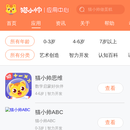
首页
应用
资讯
关于
帮助
所有年龄
0-3岁
4-6岁
7岁以上
所有分类
艺术创造
智力开发
认知百科
猫小帅思维
数学启蒙好伙伴
查看
4-6岁
|
智力开发
猫小帅ABC
猫小帅ABC
查看
0-3岁
|
智力开发